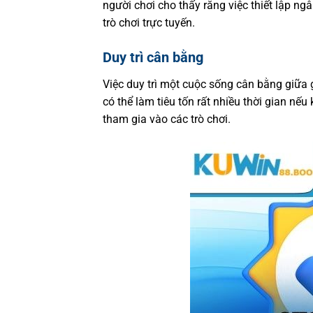
người chơi cho thấy rằng việc thiết lập ng
trò chơi trực tuyến.
Duy trì cân bằng
Việc duy trì một cuộc sống cân bằng giữa g
có thể làm tiêu tốn rất nhiều thời gian nế
tham gia vào các trò chơi.