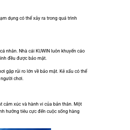
ạm dụng có thể xảy ra trong quá trình
in cá nhân. Nhà cái KUWIN luôn khuyến cáo
chính đều được bảo mật.
ơi gặp rủi ro lớn về bảo mật. Kẻ xấu có thể
 người chơi.
át cảm xúc và hành vi của bản thân. Một
 ảnh hưởng tiêu cực đến cuộc sống hàng