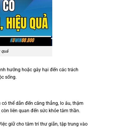
u quả
ảnh hưởng hoặc gây hại đến các trách
ộc sống.
 có thể dẫn đến căng thẳng, lo âu, thậm
à còn liên quan đến sức khỏe tâm thần.
c giữ cho tâm trí thư giãn, tập trung vào