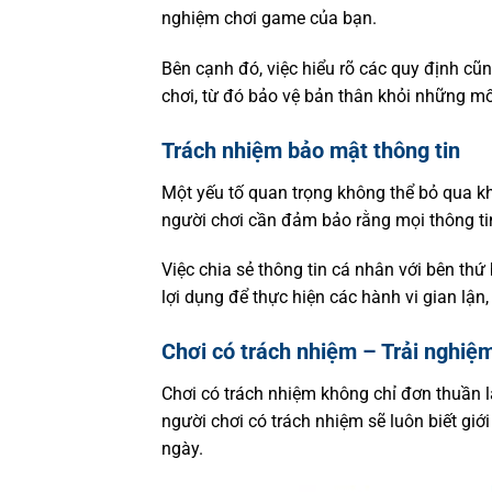
nghiệm chơi game của bạn.
Bên cạnh đó, việc hiểu rõ các quy định cũ
chơi, từ đó bảo vệ bản thân khỏi những mố
Trách nhiệm bảo mật thông tin
Một yếu tố quan trọng không thể bỏ qua kh
người chơi cần đảm bảo rằng mọi thông tin 
Việc chia sẻ thông tin cá nhân với bên thứ
lợi dụng để thực hiện các hành vi gian lậ
Chơi có trách nhiệm – Trải nghiệ
Chơi có trách nhiệm không chỉ đơn thuần 
người chơi có trách nhiệm sẽ luôn biết gi
ngày.