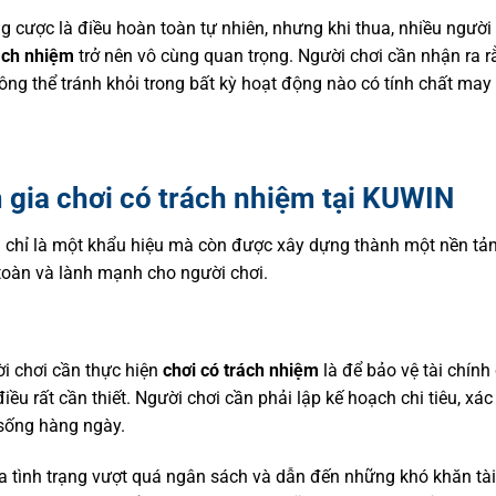
 cược là điều hoàn toàn tự nhiên, nhưng khi thua, nhiều người d
rách nhiệm
trở nên vô cùng quan trọng. Người chơi cần nhận ra 
ông thể tránh khỏi trong bất kỳ hoạt động nào có tính chất may 
gia chơi có trách nhiệm tại KUWIN
g chỉ là một khẩu hiệu mà còn được xây dựng thành một nền tản
toàn và lành mạnh cho người chơi.
i chơi cần thực hiện
chơi có trách nhiệm
là để bảo vệ tài chính
à điều rất cần thiết. Người chơi cần phải lập kế hoạch chi tiêu, x
sống hàng ngày.
 ra tình trạng vượt quá ngân sách và dẫn đến những khó khăn tà