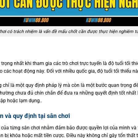
hơi có trách nhiệm là vấn đề mấu chốt cần được thực hiện nghiêm t
rọng nhất khi tham gia các trò chơi trực tuyến là độ tuổi tối th
 các hoạt động này. Đối với nhiều quốc gia, độ tuổi tối thiểu n
g chỉ là một quy định pháp lý mà còn là một bước quan trọng đ
thường chưa đủ chín chắn để đưa ra những quyết định tốt nhất li
ngập hoặc lạm dụng..
n và quy định tại sân chơi
h của từng sân chơi nhằm đảm bảo được quyền lợi của mình và t
n bị khóa hoặc mất tiền cược. Điều này không chỉ gây tổn thất 