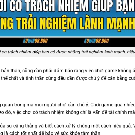
 có trách nhiệm giúp bạn có được những trải nghiệm lành mạnh, hiệ
ho bản thân, cũng cần phải đảm bảo rằng việc chơi game không 
 thể chất và tinh thần cũng đều cần được chú ý để cân bằng cu
ng quan trọng mà mọi người chơi cần chú ý. Chơi game quá nhiều
Do đó, việc chơi có trách nhiệm không chỉ là vấn đề tài chính m
a sự căng thẳng và biết cách xử lý chúng một cách hiệu quả. Việ
ng là cách tốt nhất để bảo vệ sức khỏe tâm thần.