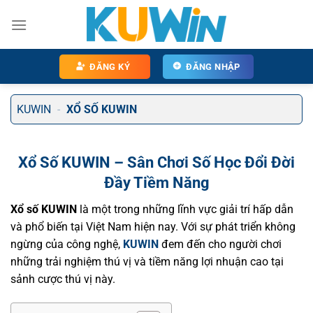
Bỏ
qua
nội
dung
ĐĂNG KÝ
ĐĂNG NHẬP
KUWIN
-
XỔ SỐ KUWIN
Xổ Số KUWIN – Sân Chơi Số Học Đổi Đời
Đầy Tiềm Năng
Xổ số KUWIN
là một trong những lĩnh vực giải trí hấp dẫn
và phổ biến tại Việt Nam hiện nay. Với sự phát triển không
ngừng của công nghệ,
KUWIN
đem đến cho người chơi
những trải nghiệm thú vị và tiềm năng lợi nhuận cao tại
sảnh cược thú vị này.