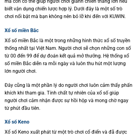
mà còn có thể giúp người chơi giành chiến thắng lớn nếu
biết vận dụng chiến lược hợp lý. Dưới đây là một số trò
chơi nổi bật mà bạn không nên bỏ lỡ khi đến với KUWIN.
Xổ số miền Bắc
Xổ số miền Bắc là một trong những hình thức xổ số truyền
thống nhất tại Việt Nam. Người chơi sẽ chọn những con số
từ 00 đến 99 để dự đoán kết quả mở thưởng. Hệ thống xổ
số miền Bắc diễn ra mỗi ngày và luôn thu hút một lượng
lớn người chơi.
Đây cũng là một phần lý do người chơi luôn cảm thấy phấn
khích khi tham gia. Tính chất tự nhiên của xổ số giúp
người chơi cảm nhận được sự hồi hộp và mong chờ ngay
từ phút đầu tiên.
Xổ số Keno
Xổ số Keno xuất phát từ một trò chơi cổ điển và đã được