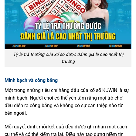
Tỷ lệ trả thưởng của xổ số được đánh giá là cao nhất thị
trường
Minh bạch và công bằng
Một trong những tiêu chí hàng đầu của xổ số KUWIN là sự
minh bạch. Người chơi có thể yên tâm rằng mọi trò chơi
đều diễn ra công bằng và không có sự can thiệp nào từ
bên ngoài.
Mỗi quyết định, mỗi kết quả đều được ghi nhận một cách
cụ thể và có thể kiểm tra lại. Điều này tạo dựng niềm tin